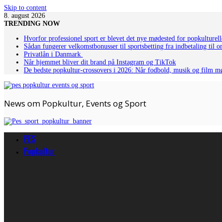
Skip to content
8. august 2026
TRENDING NOW
Hvorfor professionel sport er blevet det nye mødested for popkulturell
Sådan fungerer velkomstbonusser til sportsbetting fra indbetaling til 
Privatlån i Danmark
Når hjemmet bliver dit brand på Instagram og TikTok
De bedste popkultur-crossovers i 2026: Når fodbold, musik og film m
News om Popkultur, Events og Sport
PES
Popkultur