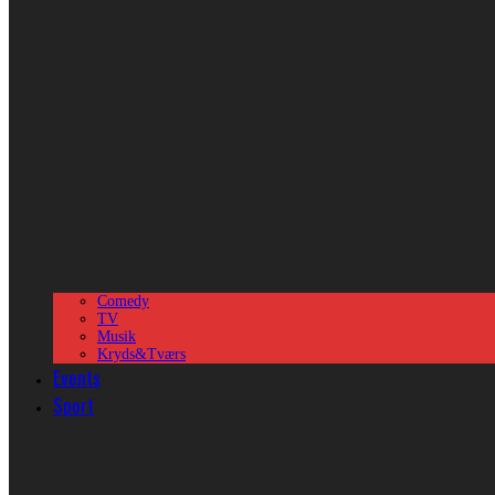
Comedy
TV
Musik
Kryds&Tværs
Events
Sport