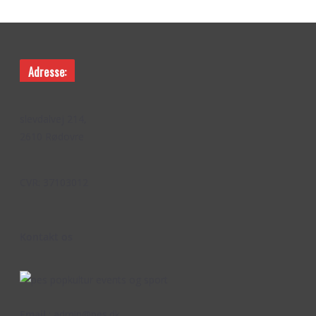
Adresse:
slevdalvej 214,
2610 Rødovre
CVR: 37103012
Kontakt os
Email
: admin@pes.dk