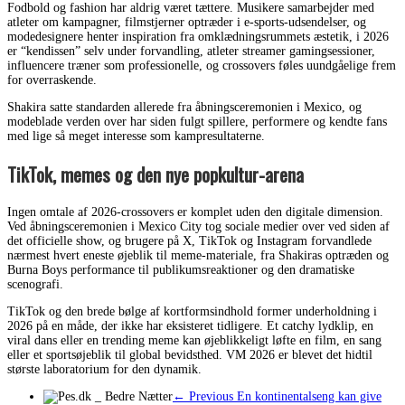
Fodbold og fashion har aldrig været tættere. Musikere samarbejder med
atleter om kampagner, filmstjerner optræder i e-sports-udsendelser, og
modedesignere henter inspiration fra omklædningsrummets æstetik, i 2026
er “kendissen” selv under forvandling, atleter streamer gamingsessioner,
influencere træner som professionelle, og crossovers føles uundgåelige frem
for overraskende.
Shakira satte standarden allerede fra åbningsceremonien i Mexico, og
modeblade verden over har siden fulgt spillere, performere og kendte fans
med lige så meget interesse som kampresultaterne.
TikTok, memes og den nye popkultur-arena
Ingen omtale af 2026-crossovers er komplet uden den digitale dimension.
Ved åbningsceremonien i Mexico City tog sociale medier over ved siden af
det officielle show, og brugere på X, TikTok og Instagram forvandlede
nærmest hvert eneste øjeblik til meme-materiale, fra Shakiras optræden og
Burna Boys performance til publikumsreaktioner og den dramatiske
scenografi.
TikTok og den brede bølge af kortformsindhold former underholdning i
2026 på en måde, der ikke har eksisteret tidligere. Et catchy lydklip, en
viral dans eller en trending meme kan øjeblikkeligt løfte en film, en sang
eller et sportsøjeblik til global bevidsthed. VM 2026 er blevet det hidtil
største laboratorium for den dynamik.
← Previous
En kontinentalseng kan give