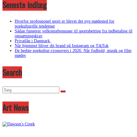
Seneste indlæg
Hvorfor professionel sport er blevet det nye mødested for
popkulturelle tendenser
Sådan fungerer velkomstbonusser til sportsbetting fra indbetaling til
omsætningskrav
Privatlån i Danmark
Når hjemmet bliver dit brand på Instagram og TikTok
De bedste popkultur-crossovers i 2026: Når fodbold, musik og film
mødes
Search
Art News