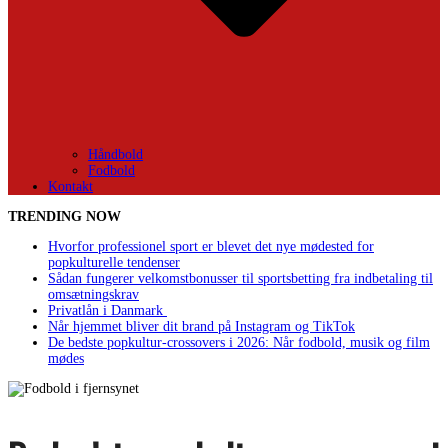
Håndbold
Fodbold
Kontakt
TRENDING NOW
Hvorfor professionel sport er blevet det nye mødested for
popkulturelle tendenser
Sådan fungerer velkomstbonusser til sportsbetting fra indbetaling til
omsætningskrav
Privatlån i Danmark
Når hjemmet bliver dit brand på Instagram og TikTok
De bedste popkultur-crossovers i 2026: Når fodbold, musik og film
mødes