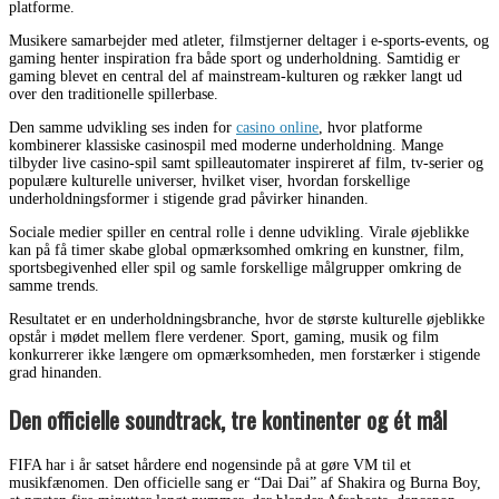
platforme.
Musikere samarbejder med atleter, filmstjerner deltager i e-sports-events, og
gaming henter inspiration fra både sport og underholdning. Samtidig er
gaming blevet en central del af mainstream-kulturen og rækker langt ud
over den traditionelle spillerbase.
Den samme udvikling ses inden for
casino online
, hvor platforme
kombinerer klassiske casinospil med moderne underholdning. Mange
tilbyder live casino-spil samt spilleautomater inspireret af film, tv-serier og
populære kulturelle universer, hvilket viser, hvordan forskellige
underholdningsformer i stigende grad påvirker hinanden.
Sociale medier spiller en central rolle i denne udvikling. Virale øjeblikke
kan på få timer skabe global opmærksomhed omkring en kunstner, film,
sportsbegivenhed eller spil og samle forskellige målgrupper omkring de
samme trends.
Resultatet er en underholdningsbranche, hvor de største kulturelle øjeblikke
opstår i mødet mellem flere verdener. Sport, gaming, musik og film
konkurrerer ikke længere om opmærksomheden, men forstærker i stigende
grad hinanden.
Den officielle soundtrack, tre kontinenter og ét mål
FIFA har i år satset hårdere end nogensinde på at gøre VM til et
musikfænomen. Den officielle sang er “Dai Dai” af Shakira og Burna Boy,