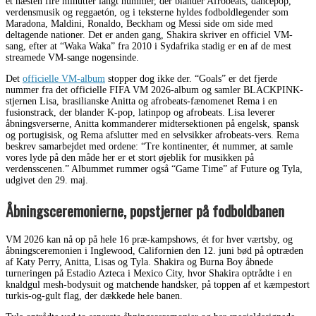
et næsten fire minutter langt nummer, der blander Afrobeats, dancepop,
verdensmusik og reggaetón, og i teksterne hyldes fodboldlegender som
Maradona, Maldini, Ronaldo, Beckham og Messi side om side med
deltagende nationer. Det er anden gang, Shakira skriver en officiel VM-
sang, efter at “Waka Waka” fra 2010 i Sydafrika stadig er en af de mest
streamede VM-sange nogensinde.
Det
officielle VM-album
stopper dog ikke der. “Goals” er det fjerde
nummer fra det officielle FIFA VM 2026-album og samler BLACKPINK-
stjernen Lisa, brasilianske Anitta og afrobeats-fænomenet Rema i en
fusionstrack, der blander K-pop, latinpop og afrobeats. Lisa leverer
åbningsverserne, Anitta kommanderer midtersektionen på engelsk, spansk
og portugisisk, og Rema afslutter med en selvsikker afrobeats-vers. Rema
beskrev samarbejdet med ordene: “Tre kontinenter, ét nummer, at samle
vores lyde på den måde her er et stort øjeblik for musikken på
verdensscenen.” Albummet rummer også “Game Time” af Future og Tyla,
udgivet den 29. maj.
Åbningsceremonierne, popstjerner på fodboldbanen
VM 2026 kan nå op på hele 16 præ-kampshows, ét for hver værtsby, og
åbningsceremonien i Inglewood, Californien den 12. juni bød på optræden
af Katy Perry, Anitta, Lisas og Tyla. Shakira og Burna Boy åbnede
turneringen på Estadio Azteca i Mexico City, hvor Shakira optrådte i en
knaldgul mesh-bodysuit og matchende handsker, på toppen af et kæmpestort
turkis-og-gult flag, der dækkede hele banen.