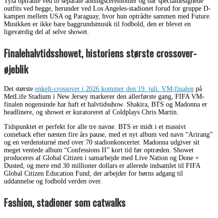
Tyla optrådte ved to separate åbningsceremonier og bar specialdesignede
outfits ved begge, herunder ved Los Angeles-stadionet forud for gruppe D-
kampen mellem USA og Paraguay, hvor hun optrådte sammen med Future.
Musikken er ikke bare baggrundsmusik til fodbold, den er blevet en
ligeværdig del af selve showet.
Finalehalvtidsshowet, historiens største crossover-
øjeblik
Det største
enkelt-crossover i 2026 kommer den 19. juli. VM-finalen
på
MetLife Stadium i New Jersey markerer den allerførste gang, FIFA VM-
finalen nogensinde har haft et halvtidsshow. Shakira, BTS og Madonna er
headlinere, og showet er kuratoreret af Coldplays Chris Martin.
Tidspunktet er perfekt for alle tre navne. BTS er midt i et massivt
comeback efter næsten fire års pause, med et nyt album ved navn “Arirang”
og en verdensturné med over 70 stadionkoncerter. Madonna udgiver sit
meget ventede album “Confessions II” kort tid før optræden. Showet
produceres af Global Citizen i samarbejde med Live Nation og Done +
Dusted, og mere end 30 millioner dollars er allerede indsamlet til FIFA
Global Citizen Education Fund, der arbejder for børns adgang til
uddannelse og fodbold verden over.
Fashion, stadioner som catwalks