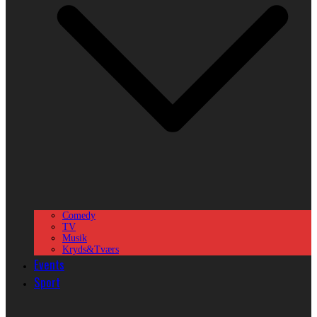
Comedy
TV
Musik
Kryds&Tværs
Events
Sport