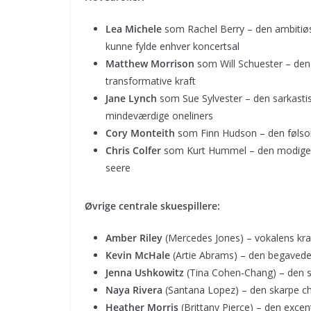
Lea Michele
som Rachel Berry – den ambiti
kunne fylde enhver koncertsal
Matthew Morrison
som Will Schuester – den 
transformative kraft
Jane Lynch
som Sue Sylvester – den sarkastis
mindeværdige oneliners
Cory Monteith
som Finn Hudson – den følsom
Chris Colfer
som Kurt Hummel – den modige te
seere
Øvrige centrale skuespillere:
Amber Riley
(Mercedes Jones) – vokalens kr
Kevin McHale
(Artie Abrams) – den begavede
Jenna Ushkowitz
(Tina Cohen-Chang) – den sti
Naya Rivera
(Santana Lopez) – den skarpe ch
Heather Morris
(Brittany Pierce) – den excen