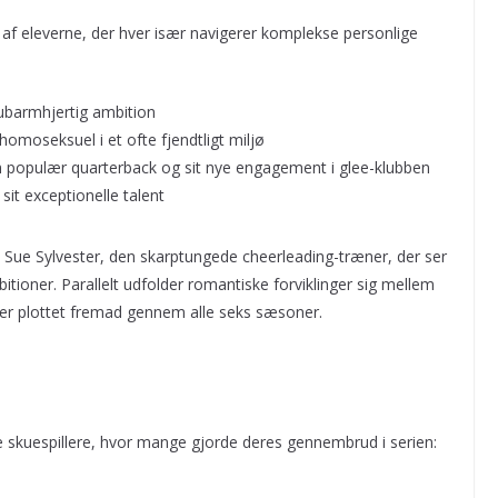
en af eleverne, der hver især navigerer komplekse personlige
barmhjertig ambition
homoseksuel i et ofte fjendtligt miljø
m populær quarterback og sit nye engagement i glee-klubben
it exceptionelle talent
Sue Sylvester, den skarptungede cheerleading-træner, der ser
ioner. Parallelt udfolder romantiske forviklinger sig mellem
iver plottet fremad gennem alle seks sæsoner.
 skuespillere, hvor mange gjorde deres gennembrud i serien: