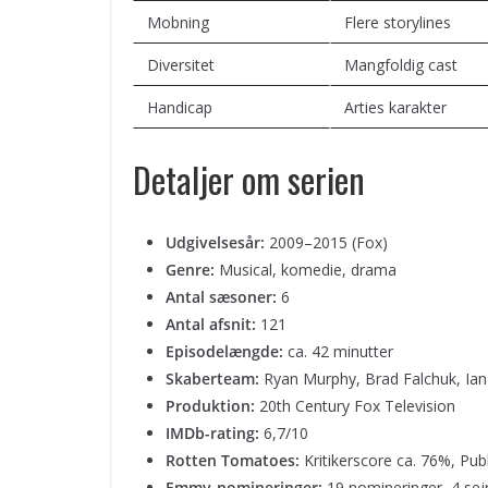
Mobning
Flere storylines
Diversitet
Mangfoldig cast
Handicap
Arties karakter
Detaljer om serien
Udgivelsesår:
2009–2015 (Fox)
Genre:
Musical, komedie, drama
Antal sæsoner:
6
Antal afsnit:
121
Episodelængde:
ca. 42 minutter
Skaberteam:
Ryan Murphy, Brad Falchuk, Ia
Produktion:
20th Century Fox Television
IMDb-rating:
6,7/10
Rotten Tomatoes:
Kritikerscore ca. 76%, Pu
Emmy-nomineringer:
19 nomineringer, 4 sej