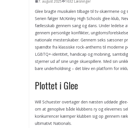
7. august 2025
1632 Læsninger
Glee bragte musikalen tilbage til tv-skærmene og 
Serien følger McKinley High Schools glee-klub, New
fællesskab gennem sang og dans. Under ledelse af
gennem personlige konflikter, ungdomsforelskelser
nationale mesterskaber. Gennem seks sæsoner pr
spændte fra klassiske rock-anthems til moderne p
LGBTQ+-identitet, handicap og mobning, samtidig
stjerner ud af sine unge skuespillere. Med sin un
bare underholdning – det blev en platform for inkl
Plottet i Glee
Will Schuester overtager den næsten uddøde glee
om at genoplive både klubbens ry og elevernes s
konkurrencer kæmper klubben sig op gennem rækkev
ultimativt Nationals.