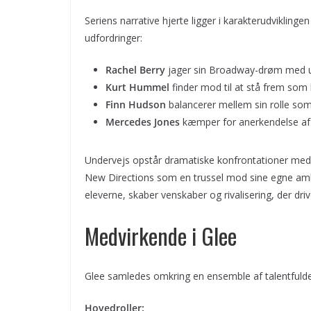
Seriens narrative hjerte ligger i karakterudvikling
udfordringer:
Rachel Berry
jager sin Broadway-drøm med u
Kurt Hummel
finder mod til at stå frem som 
Finn Hudson
balancerer mellem sin rolle so
Mercedes Jones
kæmper for anerkendelse af s
Undervejs opstår dramatiske konfrontationer med 
New Directions som en trussel mod sine egne ambit
eleverne, skaber venskaber og rivalisering, der dr
Medvirkende i Glee
Glee samledes omkring en ensemble af talentfulde
Hovedroller: