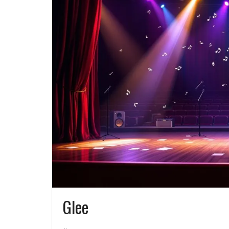
tendenser
Sådan fungerer velkomstbonusser t
sportsbetting fra indbetaling til
omsætningskrav
Privatlån i Danmark
Glee