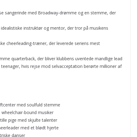
øse sangerinde med Broadway-drømme og en stemme, der
idealistiske instruktør og mentor, der tror på musikens
ke cheerleading-træner, der leverede seriens mest
me quarterback, der bliver klubbens uventede mandlige lead
enager, hvis rejse mod selvacceptation berørte millioner af
aftcenter med soulfuld stemme
 wheelchair-bound musiker
lle pige med skjulte talenter
eerleader med et blødt hjerte
triske danser