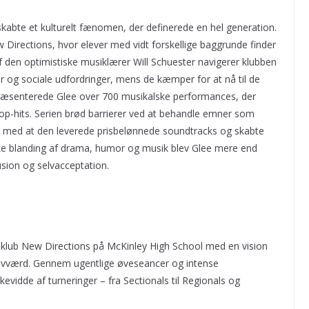
skabte et kulturelt fænomen, der definerede en hel generation.
 Directions, hvor elever med vidt forskellige baggrunde finder
 den optimistiske musiklærer Will Schuester navigerer klubben
 og sociale udfordringer, mens de kæmper for at nå til de
æsenterede Glee over 700 musikalske performances, der
op-hits. Serien brød barrierer ved at behandle emner som
 med at den leverede prisbelønnede soundtracks og skabte
ikke blanding af drama, humor og musik blev Glee mere end
usion og selvacceptation.
-klub New Directions på McKinley High School med en vision
elvværd. Gennem ugentlige øveseancer og intense
idde af turneringer – fra Sectionals til Regionals og