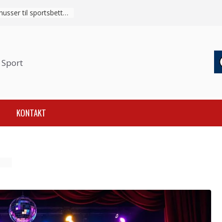
Sådan fungerer velkomstbonusser til sportsbetting fra indbetaling til omsætningskrav
 Sport
KONTAKT
et
e