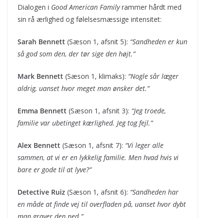
Dialogen i
Good American Family
rammer hårdt med
sin rå ærlighed og følelsesmæssige intensitet:
Sarah Bennett
(Sæson 1, afsnit 5):
“Sandheden er kun
så god som den, der tør sige den højt.”
Mark Bennett
(Sæson 1, klimaks):
“Nogle sår læger
aldrig, uanset hvor meget man ønsker det.”
Emma Bennett
(Sæson 1, afsnit 3):
“Jeg troede,
familie var ubetinget kærlighed. Jeg tog fejl.”
Alex Bennett
(Sæson 1, afsnit 7):
“Vi leger alle
sammen, at vi er en lykkelig familie. Men hvad hvis vi
bare er gode til at lyve?”
Detective Ruiz
(Sæson 1, afsnit 6):
“Sandheden har
en måde at finde vej til overfladen på, uanset hvor dybt
man graver den ned.”