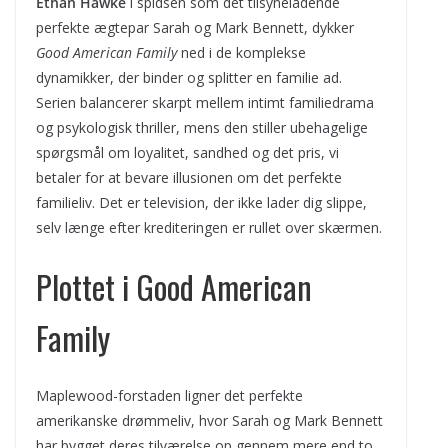
Ethan Hawke
i spidsen som det tilsyneladende
perfekte ægtepar Sarah og Mark Bennett, dykker
Good American Family
ned i de komplekse
dynamikker, der binder og splitter en familie ad.
Serien balancerer skarpt mellem intimt familiedrama
og psykologisk thriller, mens den stiller ubehagelige
spørgsmål om loyalitet, sandhed og det pris, vi
betaler for at bevare illusionen om det perfekte
familieliv. Det er television, der ikke lader dig slippe,
selv længe efter krediteringen er rullet over skærmen.
Plottet i Good American
Family
Maplewood-forstaden ligner det perfekte
amerikanske drømmeliv, hvor Sarah og Mark Bennett
har bygget deres tilværelse op gennem mere end to