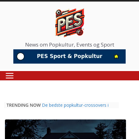
Skip
to
content
News om Popkultur, Events og Sport
TRENDING NOW
De bedste popkultur-crossovers i
2026: Når fodbold, musik og film
mødes
Hvorfor professionel sport er blevet
det nye mødested for popkulturelle
tendenser