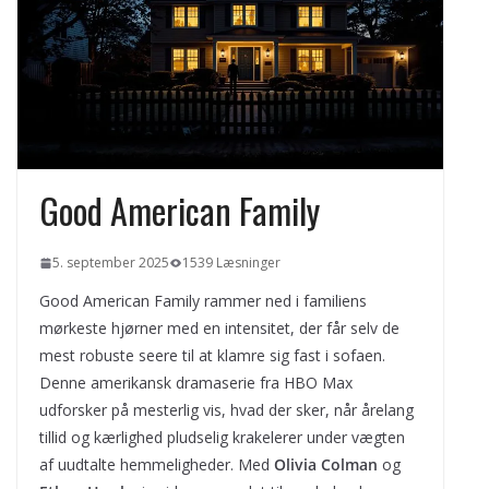
Sådan fungerer velkomstbonusser til
sportsbetting fra indbetaling til
omsætningskrav
Privatlån i Danmark
Når hjemmet bliver dit brand på
Instagram og TikTok
Good American Family
5. september 2025
1539 Læsninger
Good American Family rammer ned i familiens
mørkeste hjørner med en intensitet, der får selv de
mest robuste seere til at klamre sig fast i sofaen.
Denne amerikansk dramaserie fra HBO Max
udforsker på mesterlig vis, hvad der sker, når årelang
tillid og kærlighed pludselig krakelerer under vægten
af uudtalte hemmeligheder. Med
Olivia Colman
og