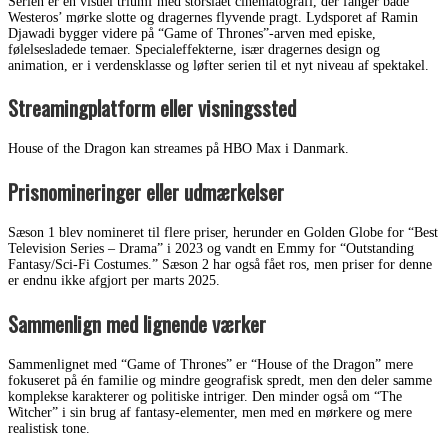
Serien er en visuel triumf med storslået cinematografi, der fanger både
Westeros’ mørke slotte og dragernes flyvende pragt. Lydsporet af Ramin
Djawadi bygger videre på “Game of Thrones”-arven med episke,
følelsesladede temaer. Specialeffekterne, især dragernes design og
animation, er i verdensklasse og løfter serien til et nyt niveau af spektakel.
Streamingplatform eller visningssted
House of the Dragon kan streames på HBO Max i Danmark.
Prisnomineringer eller udmærkelser
Sæson 1 blev nomineret til flere priser, herunder en Golden Globe for “Best
Television Series – Drama” i 2023 og vandt en Emmy for “Outstanding
Fantasy/Sci-Fi Costumes.” Sæson 2 har også fået ros, men priser for denne
er endnu ikke afgjort per marts 2025.
Sammenlign med lignende værker
Sammenlignet med “Game of Thrones” er “House of the Dragon” mere
fokuseret på én familie og mindre geografisk spredt, men den deler samme
komplekse karakterer og politiske intriger. Den minder også om “The
Witcher” i sin brug af fantasy-elementer, men med en mørkere og mere
realistisk tone.