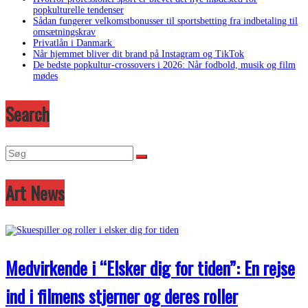
popkulturelle tendenser
Sådan fungerer velkomstbonusser til sportsbetting fra indbetaling til
omsætningskrav
Privatlån i Danmark
Når hjemmet bliver dit brand på Instagram og TikTok
De bedste popkultur-crossovers i 2026: Når fodbold, musik og film
mødes
Search
Art News
Medvirkende i “Elsker dig for tiden”: En rejse
ind i filmens stjerner og deres roller