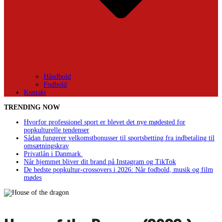
Håndbold
Fodbold
Kontakt
TRENDING NOW
Hvorfor professionel sport er blevet det nye mødested for
popkulturelle tendenser
Sådan fungerer velkomstbonusser til sportsbetting fra indbetaling til
omsætningskrav
Privatlån i Danmark
Når hjemmet bliver dit brand på Instagram og TikTok
De bedste popkultur-crossovers i 2026: Når fodbold, musik og film
mødes