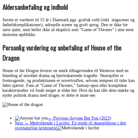
Aldersanbefaling og indhold
Serien er vurderet til 15 år i Danmark pga. grafisk vold (inkl. slagscener og
fødselskomplikationer), seksuelle scener og groft sprog. Den er ikke for
sarte sjæle, men heller ikke så eksplicit som “Game of Thrones” i sine mest
ekstreme øjeblikke.
Personlig vurdering og anbefaling af House of the
Dragon
House of the Dragon leverer en stærk tilbagevenden til Westeros med en
blanding af storslået drama og hjerteskærende tragedie. Skuespillet er
fremragende, og produktionen er uovertruffen, selvom tempoet til tider kan
føles ujævnt. Fans af “Game of Thrones,” fantasy-epos eller komplekse
karakterstudier vil finde meget at elske her. Hvis du kan tåle dens mørke og
nyder politisk drama med drager, er dette et must-see.
← Previous
Anyone But You (2023)
Next →
Medvirkende i Lucifer: En guide til skuespillerne i den
overnaturlige krimiserie