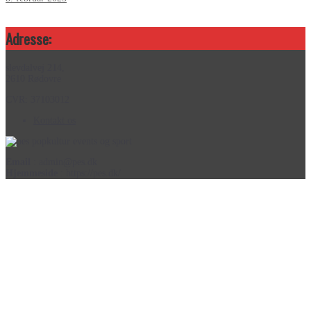
Adresse:
slevdalvej 214,
2610 Rødovre
CVR: 37103012
Kontakt os
Email
: admin@pes.dk
Hjemmeside
: https://pes.dk/