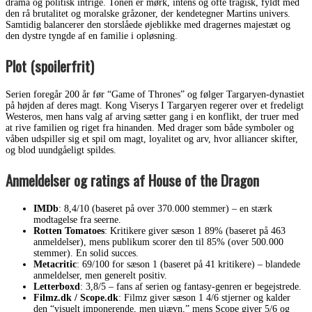
drama og politisk intrige. Tonen er mørk, intens og ofte tragisk, fyldt med
den rå brutalitet og moralske gråzoner, der kendetegner Martins univers.
Samtidig balancerer den storslåede øjeblikke med dragernes majestæt og
den dystre tyngde af en familie i opløsning.
Plot (spoilerfrit)
Serien foregår 200 år før “Game of Thrones” og følger Targaryen-dynastiet
på højden af deres magt. Kong Viserys I Targaryen regerer over et fredeligt
Westeros, men hans valg af arving sætter gang i en konflikt, der truer med
at rive familien og riget fra hinanden. Med drager som både symboler og
våben udspiller sig et spil om magt, loyalitet og arv, hvor alliancer skifter,
og blod uundgåeligt spildes.
Anmeldelser og ratings af House of the Dragon
IMDb
: 8,4/10 (baseret på over 370.000 stemmer) – en stærk
modtagelse fra seerne.
Rotten Tomatoes
: Kritikere giver sæson 1 89% (baseret på 463
anmeldelser), mens publikum scorer den til 85% (over 500.000
stemmer). En solid succes.
Metacritic
: 69/100 for sæson 1 (baseret på 41 kritikere) – blandede
anmeldelser, men generelt positiv.
Letterboxd
: 3,8/5 – fans af serien og fantasy-genren er begejstrede.
Filmz.dk / Scope.dk
: Filmz giver sæson 1 4/6 stjerner og kalder
den “visuelt imponerende, men ujævn,” mens Scope giver 5/6 og