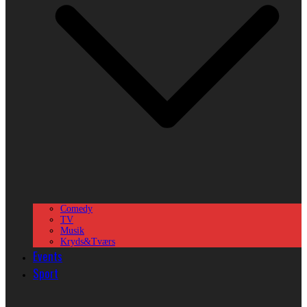
Comedy
TV
Musik
Kryds&Tværs
Events
Sport