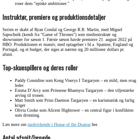
roser dens “episke ambitioner.”
Instruktør, premiere og produktionsdetaljer
Serien er skabt af Ryan Condal og George R.R. Martin, med Miguel
Sapochnik (kendt fra “Game of Thrones”) som medinstruktør og
showrunner for sæson 1. Første sæson havde premiere 21. august 2022 på
HBO. Produktionen er massiv, med optagelser i bl.a. Spanien, England og
Portugal, og et budget, der siges at nærme sig 20 millioner dollars pr.
afsnit.
Top-skuespillere og deres roller
Paddy Considine som Kong Viserys I Targaryen – en mild, men svag
leder.
Emma D’Arcy som Prinsesse Rhaenyra Targaryen – den viljestærke
arving til tronen.
Matt Smith som Prins Daemon Targaryen – en karismatisk og farlig
kriger.
Olivia Cooke som Alicent Hightower – en central figur i konflikten
som dronning.
Læs mere om
medvirkende i House of the Dragon
her.
Antal afsnit/længde