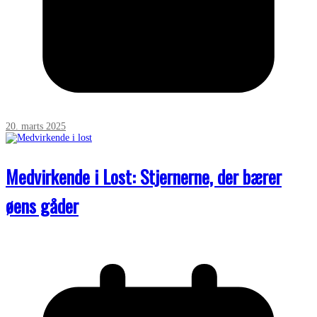
20. marts 2025
Medvirkende i Lost: Stjernerne, der bærer
øens gåder