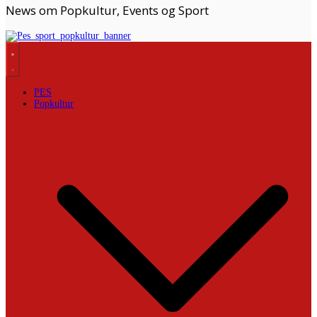
News om Popkultur, Events og Sport
PES
Popkultur