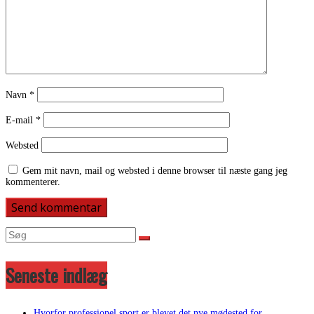
Navn
*
E-mail
*
Websted
Gem mit navn, mail og websted i denne browser til næste gang jeg
kommenterer.
Seneste indlæg
Hvorfor professionel sport er blevet det nye mødested for