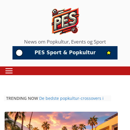
Skip
to
content
News om Popkultur, Events og Sport
TRENDING NOW
De bedste popkultur-crossovers i
2026: Når fodbold, musik og film
mødes
Hvorfor professionel sport er blevet
det nye mødested for popkulturelle
tendenser