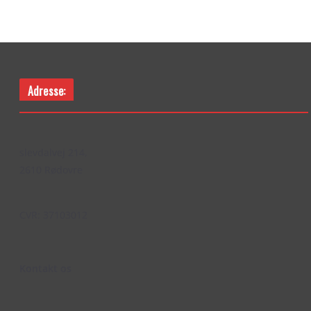
Adresse:
slevdalvej 214,
2610 Rødovre
CVR: 37103012
Kontakt os