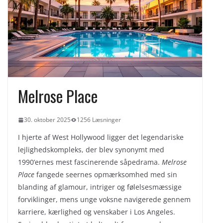
Sådan fungerer velkomstbonusser
til sportsbetting fra indbetaling til
omsætningskrav
Privatlån i Danmark
Når hjemmet bliver dit brand på
Instagram og TikTok
Melrose Place
30. oktober 2025
1256 Læsninger
I hjerte af West Hollywood ligger det legendariske
lejlighedskompleks, der blev synonymt med
1990’ernes mest fascinerende såpedrama.
Melrose
Place
fangede seernes opmærksomhed med sin
blanding af glamour, intriger og følelsesmæssige
forviklinger, mens unge voksne navigerede gennem
karriere, kærlighed og venskaber i Los Angeles.