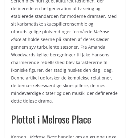
Serien blev hurtigt et kulturelt fænomen, der
definerede en hel generation af tv-seing og
etablerede standarden for moderne dramaer. Med
sit karismatiske skuespillerensemble og
uforudsigelige plotvendinger formåede
Melrose
Place
at holde seerne på kanten af deres sæder
gennem syv turbulente sæsoner. Fra Amanda
Woodwards kølige beregninger til Jake Hansons
charmerende rebellskhed blev karaktererne til
ikoniske figurer, der stadig huskes den dag i dag.
Denne artikel udforsker de komplekse relationer,
de bemærkelsesværdige skuespillere, de mest
mindeværdige citater og den musik, der definerede
dette tidløse drama.
Plottet i Melrose Place
Kernen i
Melrose Place
handler om en gruppe unge