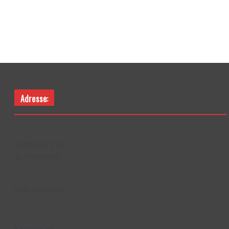
Adresse:
slevdalvej 214,
2610 Rødovre
CVR: 37103012