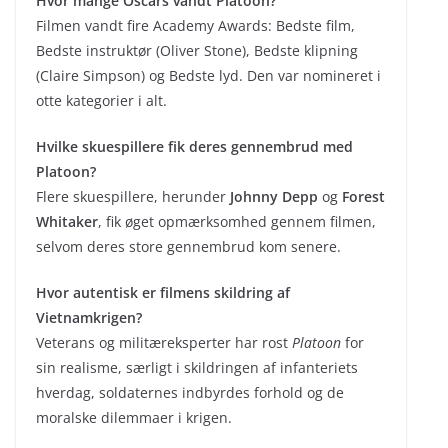
Hvor mange Oscars vandt Platoon?
Filmen vandt fire Academy Awards: Bedste film,
Bedste instruktør (Oliver Stone), Bedste klipning
(Claire Simpson) og Bedste lyd. Den var nomineret i
otte kategorier i alt.
Hvilke skuespillere fik deres gennembrud med
Platoon?
Flere skuespillere, herunder
Johnny Depp
og
Forest
Whitaker
, fik øget opmærksomhed gennem filmen,
selvom deres store gennembrud kom senere.
Hvor autentisk er filmens skildring af
Vietnamkrigen?
Veterans og militæreksperter har rost
Platoon
for
sin realisme, særligt i skildringen af infanteriets
hverdag, soldaternes indbyrdes forhold og de
moralske dilemmaer i krigen.