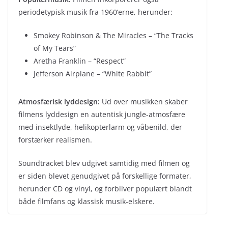
periodetypisk musik fra 1960’erne, herunder:
Smokey Robinson & The Miracles – “The Tracks
of My Tears”
Aretha Franklin – “Respect”
Jefferson Airplane – “White Rabbit”
Atmosfærisk lyddesign:
Ud over musikken skaber
filmens lyddesign en autentisk jungle-atmosfære
med insektlyde, helikopterlarm og våbenild, der
forstærker realismen.
Soundtracket blev udgivet samtidig med filmen og
er siden blevet genudgivet på forskellige formater,
herunder CD og vinyl, og forbliver populært blandt
både filmfans og klassisk musik-elskere.
← Previous
Next →
The Handmaid’s Tale