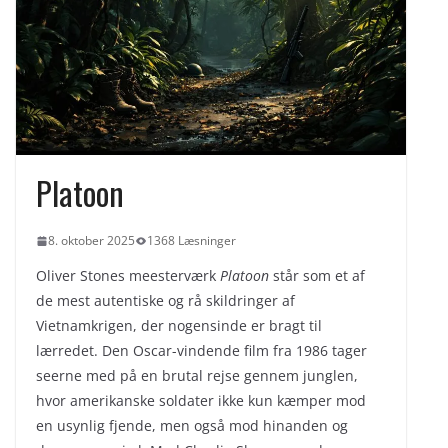
Sådan fungerer velkomstbonusser
til sportsbetting fra indbetaling til
omsætningskrav
Privatlån i Danmark
Når hjemmet bliver dit brand på
Instagram og TikTok
Platoon
8. oktober 2025
1368 Læsninger
Oliver Stones meesterværk
Platoon
står som et af
de mest autentiske og rå skildringer af
Vietnamkrigen, der nogensinde er bragt til
lærredet. Den Oscar-vindende film fra 1986 tager
seerne med på en brutal rejse gennem junglen,
hvor amerikanske soldater ikke kun kæmper mod
en usynlig fjende, men også mod hinanden og