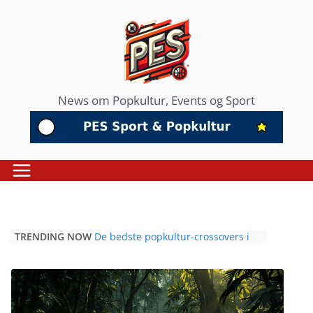
Skip
to
content
News om Popkultur, Events og Sport
TRENDING NOW
De bedste popkultur-crossovers i
2026: Når fodbold, musik og film
mødes
Hvorfor professionel sport er blevet
det nye mødested for popkulturelle
tendenser