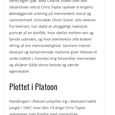
deres egen sjæl. Med Charlie Sheen som den
idealistiske rekrut Chris Taylor oplever vi krigens
ødelæggende virkning på menneskets moral og
sammenhold. Instruktør Oliver Stone, selv veteran
fra Vietnam, har skabt et uhyggeligt realistisk
portræt af en konflikt, hvor skellet mellem ven og
fjende udviskes, og hvor overlevelse ofte kræver
ofring af ens menneskelighed. Gennem intenst
skuespil og kompromisløs realisme giver
Platoon
et
unikt indblik i, hvordan krig forvandler mennesker
og afslører både deres bedste og værste
egenskaber.
Plottet i Platoon
Handlingen i
Platoon
udspiller sig i Vietnams tætte
jungle i 1967, hvor den 19-årige Chris Taylor
ankommer som frivillig med romantiske