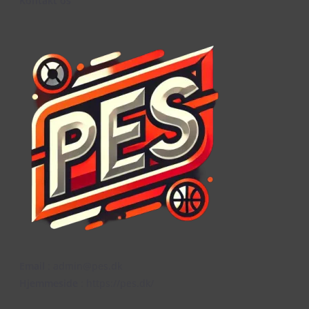
Kontakt os
Email
: admin@pes.dk
Hjemmeside
: https://pes.dk/