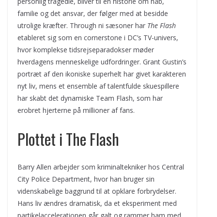
personlig tragedie, bliver til en historie om håb,
familie og det ansvar, der følger med at besidde
utrolige kræfter. Through ni sæsoner har
The Flash
etableret sig som en cornerstone i DC’s TV-univers,
hvor komplekse tidsrejseparadokser møder
hverdagens menneskelige udfordringer. Grant Gustin’s
portræt af den ikoniske superhelt har givet karakteren
nyt liv, mens et ensemble af talentfulde skuespillere
har skabt det dynamiske Team Flash, som har
erobret hjerterne på millioner af fans.
Plottet i The Flash
Barry Allen arbejder som kriminaltekniker hos Central
City Police Department, hvor han bruger sin
videnskabelige baggrund til at opklare forbrydelser.
Hans liv ændres dramatisk, da et eksperiment med
partikelaccelerationen går galt og rammer ham med