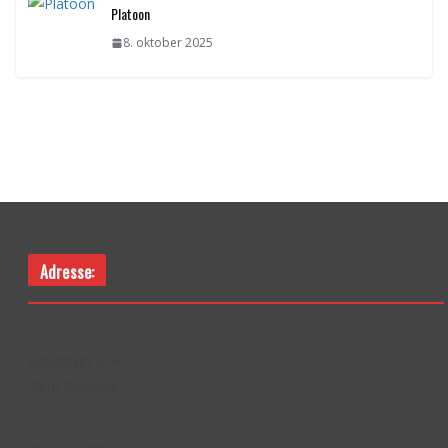
Platoon
8. oktober 2025
Adresse:
slevdalvej 214,
2610 Rødovre