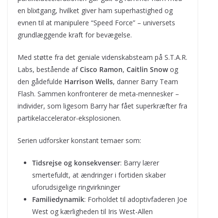
en blixtgang, hvilket giver ham superhastighed og
evnen til at manipulere “Speed Force” – universets
grundlæggende kraft for bevægelse.
Med støtte fra det geniale videnskabsteam på S.T.A.R.
Labs, bestående af
Cisco Ramon
,
Caitlin Snow
og
den gådefulde
Harrison Wells
, danner Barry Team
Flash. Sammen konfronterer de meta-mennesker –
individer, som ligesom Barry har fået superkræfter fra
partikelaccelerator-eksplosionen.
Serien udforsker konstant temaer som:
Tidsrejse og konsekvenser
: Barry lærer
smertefuldt, at ændringer i fortiden skaber
uforudsigelige ringvirkninger
Familiedynamik
: Forholdet til adoptivfaderen Joe
West og kærligheden til Iris West-Allen