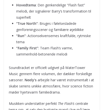
Hovedtema
: Den genkendelige “Flash fast”
melodi, der signalerer Barry’s transformation til
superhelt
“True North”
: Bruges i følelsesladede
genforeningsscener og familiære øjeblikke
“Run”
: Actionsekvensernes kraftfulde, rytmiske
tema
“Family First”
: Team Flash’s varme,
sammenhold-betonende melodi
Soundtracket er officielt udgivet på WaterTower
Music gennem flere volumen, der dækker forskellige
sæsoner.
Neely’s
arbejde har været instrumentalt i at
skabe seriens unikke atmosfære, hvor science fiction
møder hjertevarm familiedrama.
Musikken understøtter perfekt
The Flash’s
centrale
tema om, at selv den hurtigste mand i live må lære,