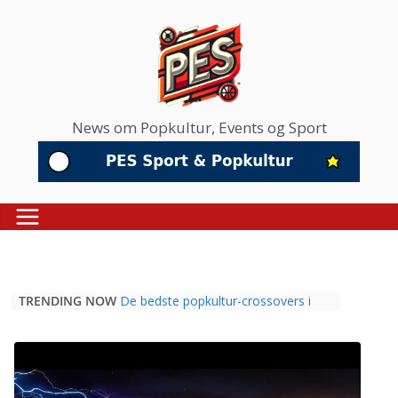
Skip
to
content
News om Popkultur, Events og Sport
TRENDING NOW
De bedste popkultur-crossovers i
2026: Når fodbold, musik og film
mødes
Hvorfor professionel sport er blevet
det nye mødested for popkulturelle
tendenser