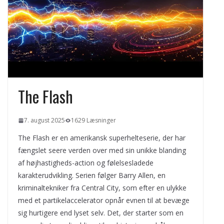
Sådan fungerer velkomstbonusser til
sportsbetting fra indbetaling til
omsætningskrav
Privatlån i Danmark
Når hjemmet bliver dit brand på
Instagram og TikTok
The Flash
7. august 2025
1629 Læsninger
The Flash er en amerikansk superhelteserie, der har
fængslet seere verden over med sin unikke blanding
af højhastigheds-action og følelsesladede
karakterudvikling. Serien følger Barry Allen, en
kriminaltekniker fra Central City, som efter en ulykke
med et partikelaccelerator opnår evnen til at bevæge
sig hurtigere end lyset selv. Det, der starter som en