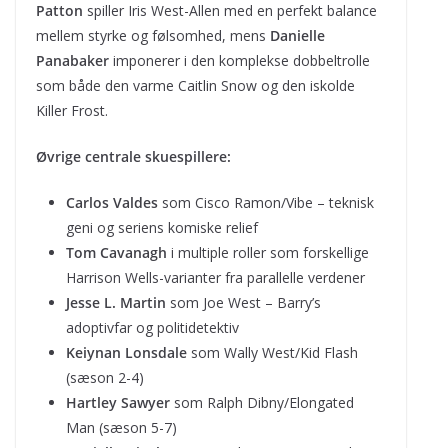
Patton
spiller Iris West-Allen med en perfekt balance
mellem styrke og følsomhed, mens
Danielle
Panabaker
imponerer i den komplekse dobbeltrolle
som både den varme Caitlin Snow og den iskolde
Killer Frost.
Øvrige centrale skuespillere:
Carlos Valdes
som Cisco Ramon/Vibe – teknisk
geni og seriens komiske relief
Tom Cavanagh
i multiple roller som forskellige
Harrison Wells-varianter fra parallelle verdener
Jesse L. Martin
som Joe West – Barry’s
adoptivfar og politidetektiv
Keiynan Lonsdale
som Wally West/Kid Flash
(sæson 2-4)
Hartley Sawyer
som Ralph Dibny/Elongated
Man (sæson 5-7)