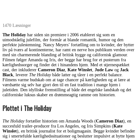
1470 Læsninger
The Holiday
har siden sin premiere i 2006 etableret sig som en
uimodståelig julefilm, der formår at blande romantik, humor og den
perfekte julestemning. Nancy Meyers’ fortælling om to kvinder, der bytter
liv på tværs af kontinenterne, har ramt en nerve hos publikum verden over
med sin charmerende blanding af britisk hygge og californisk glamour.
Filmen følger Amanda og Iris, der begge har brug for et pusterum fra
kærlighedssorger og finder det i hinandens hjem. Med et stjernespækket
cast, der inkluderer
Cameron Diaz
,
Kate Winslet
,
Jude Law
og
Jack
Black
, leverer
The Holiday
både latter og tårer i en perfekt balance.
Filmens varme budskab om at tage chancer på kærligheden og at lære at
værdsætte sig selv har gjort den til en fast tradition i mange hjem i
juletiden. Den idylliske fremstilling af både det engelske landskab og det
californiske luksus skaber en drømmeagtig ramme om historien.
Plottet i The Holiday
The Holiday
fortæller historien om Amanda Woods (
Cameron Diaz
), en
succesfuld trailer-producer fra Los Angeles, og Iris Simpkins (
Kate
Winslet
), en britisk journalist for et boligmagasin. Begge kvinder befinder
sig i smertefulde kærlighedssituationer og beslutter impulsivt at bytte hjem