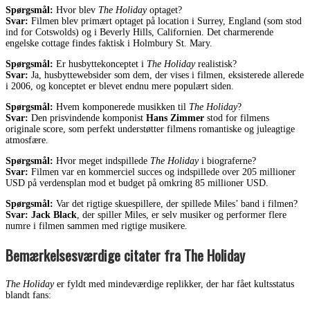
Spørgsmål:
Hvor blev
The Holiday
optaget?
Svar:
Filmen blev primært optaget på location i Surrey, England (som stod
ind for Cotswolds) og i Beverly Hills, Californien. Det charmerende
engelske cottage findes faktisk i Holmbury St. Mary.
Spørgsmål:
Er husbyttekonceptet i
The Holiday
realistisk?
Svar:
Ja, husbyttewebsider som dem, der vises i filmen, eksisterede allerede
i 2006, og konceptet er blevet endnu mere populært siden.
Spørgsmål:
Hvem komponerede musikken til
The Holiday
?
Svar:
Den prisvindende komponist
Hans Zimmer
stod for filmens
originale score, som perfekt understøtter filmens romantiske og juleagtige
atmosfære.
Spørgsmål:
Hvor meget indspillede
The Holiday
i biograferne?
Svar:
Filmen var en kommerciel succes og indspillede over 205 millioner
USD på verdensplan mod et budget på omkring 85 millioner USD.
Spørgsmål:
Var det rigtige skuespillere, der spillede Miles’ band i filmen?
Svar:
Jack Black
, der spiller Miles, er selv musiker og performer flere
numre i filmen sammen med rigtige musikere.
Bemærkelsesværdige citater fra The Holiday
The Holiday
er fyldt med mindeværdige replikker, der har fået kultsstatus
blandt fans: