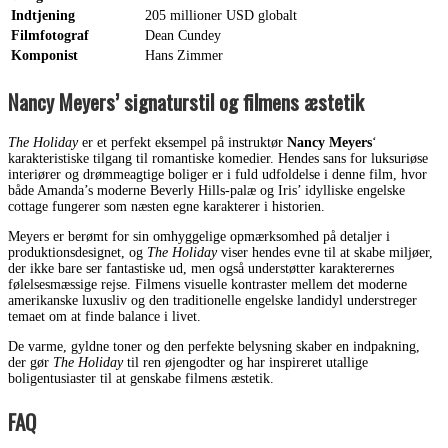
Indtjening
205 millioner USD globalt
Filmfotograf
Dean Cundey
Komponist
Hans Zimmer
Nancy Meyers’ signaturstil og filmens æstetik
The Holiday
er et perfekt eksempel på instruktør
Nancy Meyers
‘
karakteristiske tilgang til romantiske komedier. Hendes sans for luksuriøse
interiører og drømmeagtige boliger er i fuld udfoldelse i denne film, hvor
både Amanda’s moderne Beverly Hills-palæ og Iris’ idylliske engelske
cottage fungerer som næsten egne karakterer i historien.
Meyers er berømt for sin omhyggelige opmærksomhed på detaljer i
produktionsdesignet, og
The Holiday
viser hendes evne til at skabe miljøer,
der ikke bare ser fantastiske ud, men også understøtter karakterernes
følelsesmæssige rejse. Filmens visuelle kontraster mellem det moderne
amerikanske luxusliv og den traditionelle engelske landidyl understreger
temaet om at finde balance i livet.
De varme, gyldne toner og den perfekte belysning skaber en indpakning,
der gør
The Holiday
til ren øjengodter og har inspireret utallige
boligentusiaster til at genskabe filmens æstetik.
FAQ