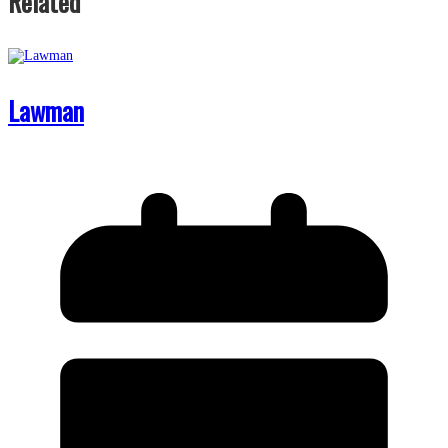
Related
Lawman