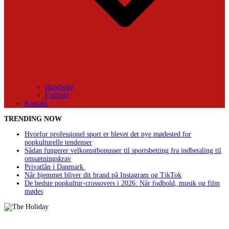
Håndbold
Fodbold
Kontakt
TRENDING NOW
Hvorfor professionel sport er blevet det nye mødested for
popkulturelle tendenser
Sådan fungerer velkomstbonusser til sportsbetting fra indbetaling til
omsætningskrav
Privatlån i Danmark
Når hjemmet bliver dit brand på Instagram og TikTok
De bedste popkultur-crossovers i 2026: Når fodbold, musik og film
mødes