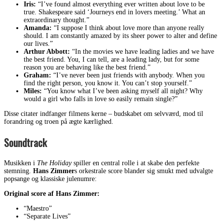
Iris:
“I’ve found almost everything ever written about love to be
true. Shakespeare said ‘Journeys end in lovers meeting.’ What an
extraordinary thought.”
Amanda:
“I suppose I think about love more than anyone really
should. I am constantly amazed by its sheer power to alter and define
our lives.”
Arthur Abbott:
“In the movies we have leading ladies and we have
the best friend. You, I can tell, are a leading lady, but for some
reason you are behaving like the best friend.”
Graham:
“I’ve never been just friends with anybody. When you
find the right person, you know it. You can’t stop yourself.”
Miles:
“You know what I’ve been asking myself all night? Why
would a girl who falls in love so easily remain single?”
Disse citater indfanger filmens kerne – budskabet om selvværd, mod til
forandring og troen på ægte kærlighed.
Soundtrack
Musikken i
The Holiday
spiller en central rolle i at skabe den perfekte
stemning.
Hans Zimmer
s orkestrale score blander sig smukt med udvalgte
popsange og klassiske julenumre:
Original score af Hans Zimmer:
“Maestro”
“Separate Lives”