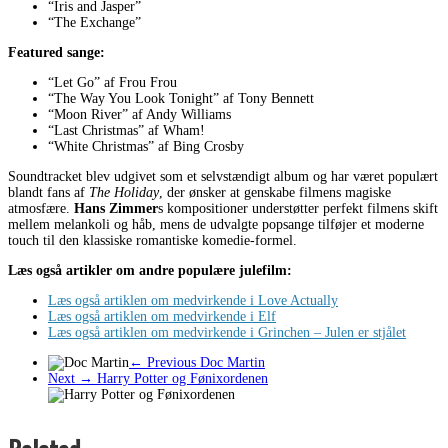
“Iris and Jasper”
“The Exchange”
Featured sange:
“Let Go” af Frou Frou
“The Way You Look Tonight” af Tony Bennett
“Moon River” af Andy Williams
“Last Christmas” af Wham!
“White Christmas” af Bing Crosby
Soundtracket blev udgivet som et selvstændigt album og har været populært
blandt fans af
The Holiday
, der ønsker at genskabe filmens magiske
atmosfære.
Hans Zimmer
s kompositioner understøtter perfekt filmens skift
mellem melankoli og håb, mens de udvalgte popsange tilføjer et moderne
touch til den klassiske romantiske komedie-formel.
Læs også artikler om andre populære julefilm:
Læs også artiklen om medvirkende i Love Actually
Læs også artiklen om medvirkende i Elf
Læs også artiklen om medvirkende i Grinchen – Julen er stjålet
← Previous
Doc Martin
Next →
Harry Potter og Fønixordenen