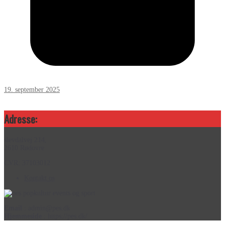
19. september 2025
Adresse:
slevdalvej 214,
2610 Rødovre
CVR: 37103012
Kontakt os
Email
: admin@pes.dk
Hjemmeside
: https://pes.dk/