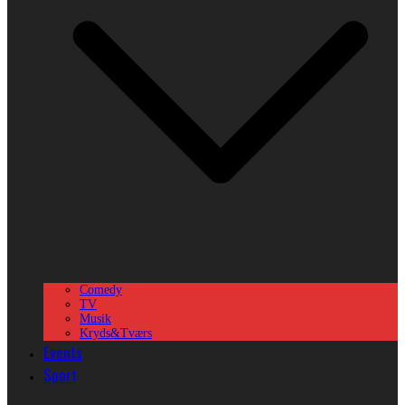
Comedy
TV
Musik
Kryds&Tværs
Events
Sport