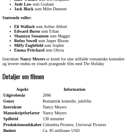
Jude Law
som Graham
Jack Black
som Miles Dumont
Støttende roller:
Eli Wallach
som Arthur Abbott
Edward Burns
som Ethan
Shannyn Sossamon
som Maggie
Rufus Sewell
som Jasper Bloom
Miffy Englefield
som Sophie
Emma Pritchard
som Olivia
Instruktør
Nancy Meyers
er kendt for sine stilfulde romantiske komedier
og leverer endnu en visuelt prangende film med
The Holiday
.
Detaljer om filmen
Aspekt
Information
Udgivelsesår
2006
Genre
Romantisk komedie, julefilm
Instruktør
Nancy Meyers
Manuskriptforfatter
Nancy Meyers
Spilletid
138 minutter
Produktionsselskaber
Columbia Pictures, Universal Pictures
Budget
Ca. 85 millioner USD