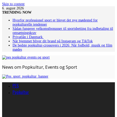
Skip to content
6. august 2026
TRENDING NOW
Hvorfor professionel sport er blevet det nye mødested for
popkulturelle tendenser
Sådan fungerer velkomstbonusser til sportsbetting fra indbetaling til
omsætningskrav
Privatlån i Danmark
Når hjemmet bliver dit brand på Instagram og TikTok
De bedste popkultur-crossovers i 2026: Når fodbold, musik og film
mødes
News om Popkultur, Events og Sport
PES
Popkultur