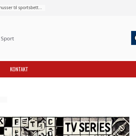
Sådan fungerer velkomstbonusser til sportsbetting fra indbetaling til omsætningskrav
 Sport
KONTAKT
et
e
il