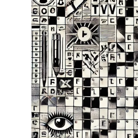
sportsbetting fra indbetaling til
omsætningskrav
Privatlån i Danmark
Når hjemmet bliver dit brand på
Instagram og TikTok