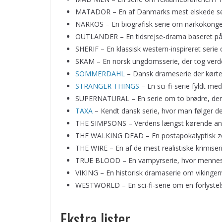
MATADOR – En af Danmarks mest elskede serie
NARKOS – En biografisk serie om narkokonge
OUTLANDER – En tidsrejse-drama baseret på
SHERIF – En klassisk western-inspireret serie
SKAM – En norsk ungdomsserie, der tog ver
SOMMERDAHL
– Dansk drameserie der kørte 
STRANGER THINGS
– En sci-fi-serie fyldt med
SUPERNATURAL – En serie om to brødre, der 
TAXA
– Kendt dansk serie, hvor man følger de 
THE SIMPSONS – Verdens længst kørende an
THE WALKING DEAD – En postapokalyptisk zom
THE WIRE – En af de mest realistiske krimiserie
TRUE BLOOD – En vampyrserie, hvor mennesk
VIKING – En historisk dramaserie om vikingern
WESTWORLD – En sci-fi-serie om en forlystels
Ekstra lister