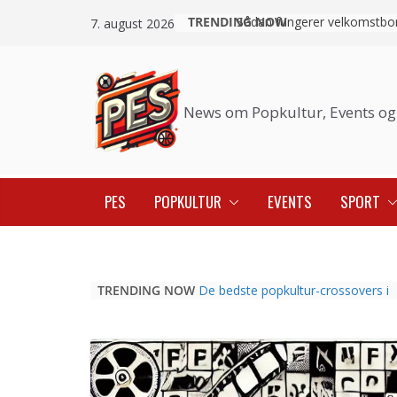
Skip
TRENDING NOW
7. august 2026
to
content
News om Popkultur, Events og
PES
POPKULTUR
EVENTS
SPORT
TRENDING NOW
De bedste popkultur-crossovers i
2026: Når fodbold, musik og film
mødes
Hvorfor professionel sport er blev
det nye mødested for popkulturell
tendenser
Sådan fungerer velkomstbonusser t