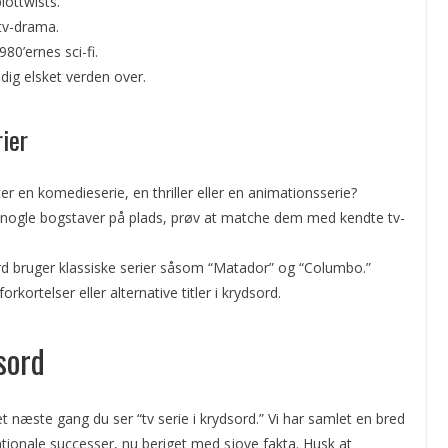
ottwists.
tv-drama.
80’ernes sci-fi.
dig elsket verden over.
rier
er en komedieserie, en thriller eller en animationsserie?
r nogle bogstaver på plads, prøv at matche dem med kendte tv-
 bruger klassiske serier såsom “Matador” og “Columbo.”
kortelser eller alternative titler i krydsord.
sord
næste gang du ser “tv serie i krydsord.” Vi har samlet en bred
rnationale successer, nu beriget med sjove fakta. Husk at