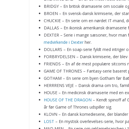
BRIDGY – En britisk dramaserie om sociale og 
BROEN – En svensk-dansk krimiserie, der star
CHUCKIE – En serie om en nørdet IT-mand, de
DALLAS – En ikonisk amerikansk dramaserie fr
DEXTER – Serie i mange sæsoner, hvor man fø
medvirkende i Dexter
her.
DOLLARS – En soap-serie fyldt med intriger
FORBRYDELSEN – Dansk krimiserie, der blev in
FRIENDS – En af de mest populære sitcoms n
GAME OF THRONES – Fantasy-serie baseret p
GOTHAM – En serie om byen Gotham før Batm
HERRRENS VEJE – Dansk drama om tro, famil
HOUSE – En medicinsk dramaserie med en exc
HOUSE OF THE DRAGON
– Kendt spinoff af
år før Game of Thrones udspiller sig.
KLOVN – En dansk komedieserie, der blander f
LOST
– En mystisk overlevelses-serie, hvor pas
MAD MEN – En serie om reklamebranchen i 19