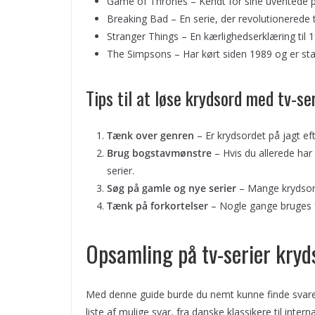
Game of Thrones – Kendt for sine uventede pl
Breaking Bad – En serie, der revolutionerede 
Stranger Things – En kærlighedserklæring til 19
The Simpsons – Har kørt siden 1989 og er sta
Tips til at løse krydsord med tv-se
Tænk over genren
– Er krydsordet på jagt eft
Brug bogstavmønstre
– Hvis du allerede ha
serier.
Søg på gamle og nye serier
– Mange krydsord
Tænk på forkortelser
– Nogle gange bruges for
Opsamling på tv-serier kryd
Med denne guide burde du nemt kunne finde svaret 
liste af mulige svar, fra danske klassikere til inte