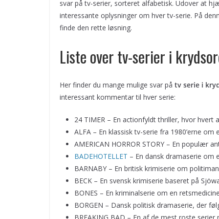
svar på tv-serier, sorteret alfabetisk. Udover at h
interessante oplysninger om hver tv-serie. På de
finde den rette løsning.
Liste over tv-serier i krydso
Her finder du mange mulige svar på
tv serie i kr
interessant kommentar til hver serie:
24 TIMER – En actionfyldt thriller, hvor hvert
ALFA – En klassisk tv-serie fra 1980’erne om
AMERICAN HORROR STORY – En populær antolo
BADEHOTELLET
– En dansk dramaserie om e
BARNABY – En britisk krimiserie om politim
BECK – En svensk krimiserie baseret på Sjö
BONES – En kriminalserie om en retsmediciner
BORGEN – Dansk politisk dramaserie, der følger
BREAKING BAD – En af de mest roste serier n