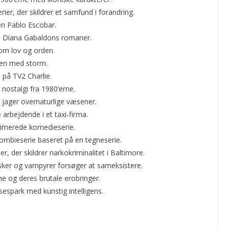
r, der skildrer et samfund i forandring.
n Pablo Escobar.
 Diana Gabaldons romaner.
 om lov og orden.
den med storm.
på TV2 Charlie.
 nostalgi fra 1980’erne.
jager overnaturlige væsener.
arbejdende i et taxi-firma.
imerede komedieserie.
bieserie baseret på en tegneserie.
r, der skildrer narkokriminalitet i Baltimore.
er og vampyrer forsøger at sameksistere.
e og deres brutale erobringer.
espark med kunstig intelligens.