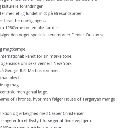
kulturelle forandringer.
ter med et lig fundet midt på Øresundsbroen.
r bliver hemmelig agent.
a 1980’erne om en olie-familie.
lger den noget specielle seriemorder Dexter. Du kan se
 og magtkampe.
ternationalt kendt for sin mørke tone.
ogensinde om seks venner i New York.
å George R.R. Martins romaner.
an blev til.
ie og magt.
entrisk, men genial læge.
 Game of Thrones, hvor man følger House of Targaryan mange
iktion og virkelighed med Casper Christensen.
sagerer fra et flystyrt forsøger at finde vej hjem.
60’erne med ikoniske karakterer.