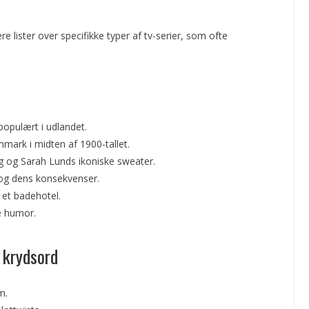
re lister over specifikke typer af tv-serier, som ofte
populært i udlandet.
anmark i midten af 1900-tallet.
ng og Sarah Lunds ikoniske sweater.
 og dens konsekvenser.
 et badehotel.
ge humor.
i krydsord
m.