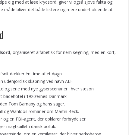
jælpe dig med at løse krydsord, giver vi også sjove fakta og
nne måde bliver det både lettere og mere underholdende at
rd
ydsord
, organiseret alfabetisk for nem søgning, med en kort,
 afsnit dækker én time af et døgn.
 en udenjordisk skabning ved navn ALF.
giserie med nye gyserscenarier i hver sæson.
t badehotel i 1920’ernes Danmark.
anden Tom Barnaby og hans sager.
wall og Wahlöös romaner om Martin Beck.
 og en FBI-agent, der opklarer forbrydelser.
 magtspillet i dansk politik.
ogensinde, om en kemilærer, der bliver narkobaron.