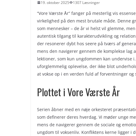
19. oktober 2025
1307 Læsninger
“Vore Værste År” fanger på mesterlig vis esse
virkelighed på den mest brutale måde. Denne gri
som mennesker – de år vi helst vil glemme, men
autentisk tilgang til karakterudvikling og relat
der resonerer dybt hos seere på tværs af genera
mens den navigerer gennem de komplekse lag af
lektioner, som kun ungdommen kan undervise i. 
uforglemmelig oplevelse, der ikke blot underhol
at vokse op i en verden fuld af forventninger og 
Plottet i Vore Værste År
Serien åbner med en nøje orkesteret præsentation
som definerer deres hverdag. Vi møder unge me
mens de navigerer gennem de sociale og emotio
ungdom til voksenliv. Konfliktens kerne ligger 