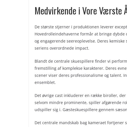
Medvirkende i Vore Værste 
De største stjerner i produktionen leverer excepti
Hovedrolleindehaverne formår at bringe dybde og
og engagerende seereoplevelse. Deres kemiske s
seriens overordnede impact.
Blandt de centrale skuespillere finder vi perf
fremstilling af komplekse karakterer. Deres evne
scener viser deres professionalisme og talent. I
ensemblet.
Det øvrige cast inkluderer en række biroller, der 
selvom mindre prominente, spiller afgørende rol
udspiller sig i. Gæsteskuespillere gennem sæsone
Det centrale mandskab bag kameraet fortjener sæ