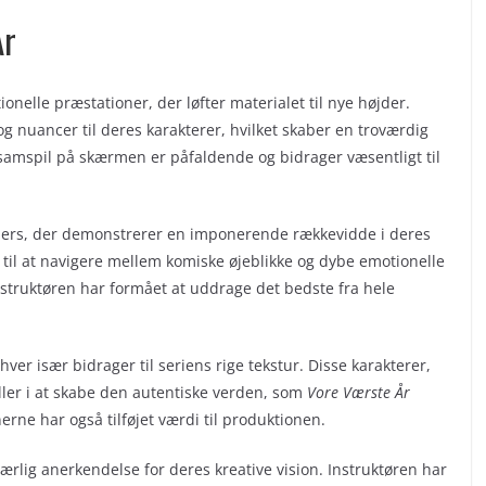
År
onelle præstationer, der løfter materialet til nye højder.
 nuancer til deres karakterer, hvilket skaber en troværdig
amspil på skærmen er påfaldende og bidrager væsentligt til
ormers, der demonstrerer en imponerende rækkevidde i deres
 til at navigere mellem komiske øjeblikke og dybe emotionelle
nstruktøren har formået at uddrage det bedste fra hele
hver især bidrager til seriens rige tekstur. Disse karakterer,
ler i at skabe den autentiske verden, som
Vore Værste År
rne har også tilføjet værdi til produktionen.
rlig anerkendelse for deres kreative vision. Instruktøren har