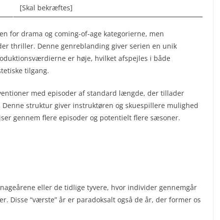
[Skal bekræftes]
en for drama og coming-of-age kategorierne, men
der thriller. Denne genreblanding giver serien en unik
roduktionsværdierne er høje, hvilket afspejles i både
etiske tilgang.
nventioner med episoder af standard længde, der tillader
 Denne struktur giver instruktøren og skuespillere mulighed
jser gennem flere episoder og potentielt flere sæsoner.
 teenageårene eller de tidlige tyvere, hvor individer gennemgår
r. Disse “værste” år er paradoksalt også de år, der former os