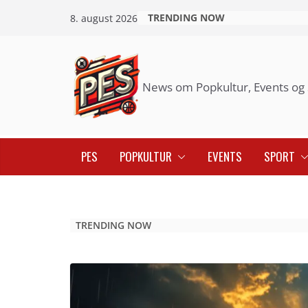
Skip
TRENDING NOW
8. august 2026
to
content
News om Popkultur, Events og 
PES
POPKULTUR
EVENTS
SPORT
TRENDING NOW