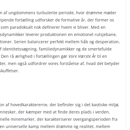
nsen af ungdommens turbulente periode, hvor drømme møder
pende fortælling udforsker de formative år, der former os
 som paradoksalt nok definerer hvem vi bliver. Med en
ionsdynamikker leverer produktionen en emotionel rutsjebane,
tioner. Serien balancerer perfekt mellem håb og desperation,
 identitetssøgning, familiedynamikker og de smertefulde
Den rå ærlighed i fortællingen gør
Vore Værste År
til en
der, men også udfordrer vores forståelse af, hvad det betyder
skuffelser.
 af hovedkaraktererne, der befinder sig i det kaotiske miljø,
nnesker, der kæmper med at finde deres plads i verden,
nelle minemarker, der karakteriserer overgangsperioden fra
i den universelle kamp mellem drømme og realitet, mellem