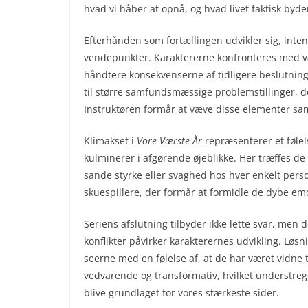
hvad vi håber at opnå, og hvad livet faktisk byde
Efterhånden som fortællingen udvikler sig, inten
vendepunkter. Karaktererne konfronteres med va
håndtere konsekvenserne af tidligere beslutning
til større samfundsmæssige problemstillinger, de
Instruktøren formår at væve disse elementer sa
Klimakset i
Vore Værste År
repræsenterer et føle
kulminerer i afgørende øjeblikke. Her træffes de 
sande styrke eller svaghed hos hver enkelt person
skuespillere, der formår at formidle de dybe emo
Seriens afslutning tilbyder ikke lette svar, men 
konflikter påvirker karakterernes udvikling. Løs
seerne med en følelse af, at de har været vidne 
vedvarende og transformativ, hvilket understre
blive grundlaget for vores stærkeste sider.