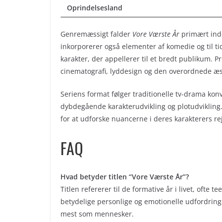
Oprindelsesland
Genremæssigt falder
Vore Værste År
primært ind
inkorporerer også elementer af komedie og til ti
karakter, der appellerer til et bredt publikum. P
cinematografi, lyddesign og den overordnede æst
Seriens format følger traditionelle tv-drama ko
dybdegående karakterudvikling og plotudvikling.
for at udforske nuancerne i deres karakterers re
FAQ
Hvad betyder titlen “Vore Værste År”?
Titlen refererer til de formative år i livet, ofte
betydelige personlige og emotionelle udfordringe
mest som mennesker.