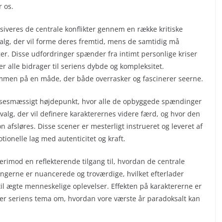
r os.
siveres de centrale konflikter gennem en række kritiske
lg, der vil forme deres fremtid, mens de samtidig må
er. Disse udfordringer spænder fra intimt personlige kriser
r alle bidrager til seriens dybde og kompleksitet.
mmen på en måde, der både overrasker og fascinerer seerne.
lsesmæssigt højdepunkt, hvor alle de opbyggede spændinger
valg, der vil definere karakterernes videre færd, og hvor den
 afsløres. Disse scener er mesterligt instrueret og leveret af
tionelle lag med autenticitet og kraft.
derimod en reflekterende tilgang til, hvordan de centrale
ningerne er nuancerede og troværdige, hvilket efterlader
til ægte menneskelige oplevelser. Effekten på karaktererne er
ger seriens tema om, hvordan vore værste år paradoksalt kan