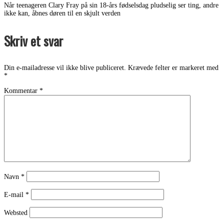
Når teenageren Clary Fray på sin 18-års fødselsdag pludselig ser ting, andre
ikke kan, åbnes døren til en skjult verden
Skriv et svar
Din e-mailadresse vil ikke blive publiceret.
Krævede felter er markeret med
*
Kommentar
*
Navn
*
E-mail
*
Websted