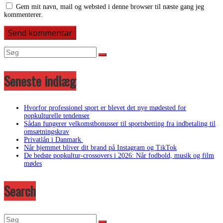
Gem mit navn, mail og websted i denne browser til næste gang jeg
kommenterer.
Seneste indlæg
Hvorfor professionel sport er blevet det nye mødested for
popkulturelle tendenser
Sådan fungerer velkomstbonusser til sportsbetting fra indbetaling til
omsætningskrav
Privatlån i Danmark
Når hjemmet bliver dit brand på Instagram og TikTok
De bedste popkultur-crossovers i 2026: Når fodbold, musik og film
mødes
Search