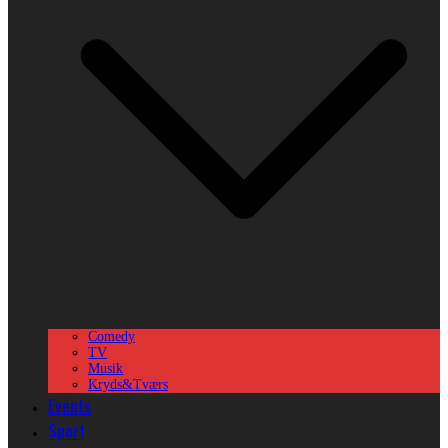
Comedy
TV
Musik
Kryds&Tværs
Events
Sport