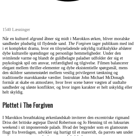
1540 Læsninger
Når en kulturel afgrund åbner sig midt i Marokkos ørken, bliver moralske
sandheder pludselig til flydende sand.
The Forgiven
tager publikum med ind
i et komplekst drama, hvor en tilsyneladende uskyldig trafikulykke afslører
dybe kulturelle spændinger og personlige hemmeligheder. Under den
svimlende varme og blandt de guldbelagte paladser udfolder der sig et
psykologisk spil om ansvar, retfærdighed og tilgivelse. Filmen balancerer
elegant mellem thriller-elementer og dybe eksistentielle spørgsmål, mens
den skildrer sammenstødet mellem vestlig privilegeret tænkning og
traditionelle marokkanske værdier. Instruktør John Michael McDonagh
formår at skabe en atmosfære, hvor hver scene bærer vægten af uudtalte
sandheder og uløste konflikter, og hvor ingen karakter er helt uskyldig eller
helt skyldig.
Plottet i The Forgiven
I Marokkos breathtaking ørkenlandskab inviterer den excentriske rigmand
Driss det britiske ægtepar David Robertson og Jo Henning til en luksuriøs
weekend i sit imponerende palads. Hvad der begynder som en glamourøs
flugt fra hverdagen, udvikler sig hurtigt til et mareridt, da parrets søn under