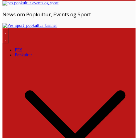
News om Popkultur, Events og Sport
PES
Popkultur