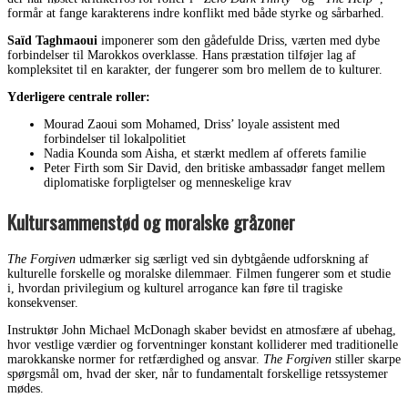
formår at fange karakterens indre konflikt med både styrke og sårbarhed.
Saïd Taghmaoui
imponerer som den gådefulde Driss, værten med dybe
forbindelser til Marokkos overklasse. Hans præstation tilføjer lag af
kompleksitet til en karakter, der fungerer som bro mellem de to kulturer.
Yderligere centrale roller:
Mourad Zaoui som Mohamed, Driss’ loyale assistent med
forbindelser til lokalpolitiet
Nadia Kounda som Aisha, et stærkt medlem af offerets familie
Peter Firth som Sir David, den britiske ambassadør fanget mellem
diplomatiske forpligtelser og menneskelige krav
Kultursammenstød og moralske gråzoner
The Forgiven
udmærker sig særligt ved sin dybtgående udforskning af
kulturelle forskelle og moralske dilemmaer. Filmen fungerer som et studie
i, hvordan privilegium og kulturel arrogance kan føre til tragiske
konsekvenser.
Instruktør John Michael McDonagh skaber bevidst en atmosfære af ubehag,
hvor vestlige værdier og forventninger konstant kolliderer med traditionelle
marokkanske normer for retfærdighed og ansvar.
The Forgiven
stiller skarpe
spørgsmål om, hvad der sker, når to fundamentalt forskellige retssystemer
mødes.