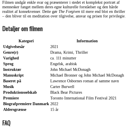
Filmen undgår enkle svar og præsenterer i stedet et komplekst portræt af
mennesker fanget mellem deres egne kulturelle forståelser og den hårde
realitet af konsekvenser. Dette gør
The Forgiven
til mere end blot en thriller
– den bliver til en meditation over tilgivelse, ansvar og prisen for privilegie.
Detaljer om filmen
Kategori
Information
Udgivelsesår
2021
Genre(r)
Drama, Krimi, Thriller
Varighed
ca. 111 minutter
Sprog
Engelsk, arabisk
Instruktør
John Michael McDonagh
Manuskript
Michael Bronner og John Michael McDonagh
Baseret på
Lawrence Osbornes roman af samme navn
Musik
Carter Burwell
Produktionsselskab
Black Bear Pictures
Premiere
Toronto International Film Festival 2021
Biografpremiere Danmark
2022
Aldersgrænse
15 år
FAQ