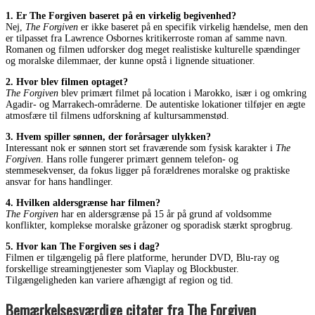
1. Er The Forgiven baseret på en virkelig begivenhed?
Nej,
The Forgiven
er ikke baseret på en specifik virkelig hændelse, men den
er tilpasset fra Lawrence Osbornes kritikerroste roman af samme navn.
Romanen og filmen udforsker dog meget realistiske kulturelle spændinger
og moralske dilemmaer, der kunne opstå i lignende situationer.
2. Hvor blev filmen optaget?
The Forgiven
blev primært filmet på location i Marokko, især i og omkring
Agadir- og Marrakech-områderne. De autentiske lokationer tilføjer en ægte
atmosfære til filmens udforskning af kultursammenstød.
3. Hvem spiller sønnen, der forårsager ulykken?
Interessant nok er sønnen stort set fraværende som fysisk karakter i
The
Forgiven
. Hans rolle fungerer primært gennem telefon- og
stemmesekvenser, da fokus ligger på forældrenes moralske og praktiske
ansvar for hans handlinger.
4. Hvilken aldersgrænse har filmen?
The Forgiven
har en aldersgrænse på 15 år på grund af voldsomme
konflikter, komplekse moralske gråzoner og sporadisk stærkt sprogbrug.
5. Hvor kan The Forgiven ses i dag?
Filmen er tilgængelig på flere platforme, herunder DVD, Blu-ray og
forskellige streamingtjenester som Viaplay og Blockbuster.
Tilgængeligheden kan variere afhængigt af region og tid.
Bemærkelsesværdige citater fra The Forgiven