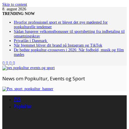
Skip to content
8. august 2026
TRENDING NOW
Hvorfor professionel sport er blevet det nye mødested for
popkulturelle tendenser
Sådan fungerer velkomstbonusser til sportsbetting fra indbetaling til
omsætningskrav
Privatlån i Danmark
Når hjemmet bliver dit brand på Instagram og TikTok
De bedste popkultur-crossovers i 2026: Når fodbold, musik og film
mødes
News om Popkultur, Events og Sport
PES
Popkultur