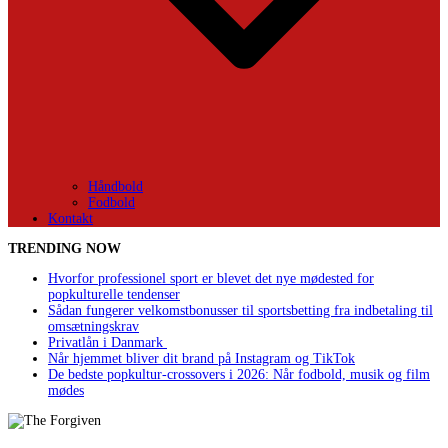
Håndbold
Fodbold
Kontakt
TRENDING NOW
Hvorfor professionel sport er blevet det nye mødested for
popkulturelle tendenser
Sådan fungerer velkomstbonusser til sportsbetting fra indbetaling til
omsætningskrav
Privatlån i Danmark
Når hjemmet bliver dit brand på Instagram og TikTok
De bedste popkultur-crossovers i 2026: Når fodbold, musik og film
mødes