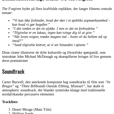
The Forgiven
byder på flere kraftfulde replikker, der fanger filmens centrale
temaer:
“Vi kan ikke forhindre, hvad der sker i et øjebliks uopmærksomhed –
kun hvad vi gør bagefter.”
“I din verden er det en ulykke. I min er det en forbrydelse.”
“Tilgivelse er en luksus, ingen kan tvinge dig til at give.”
“Når loven svigter, træder magten ind – hvem vil du hellere stå op
imod?”
“Sand tilgivelse kræver, at vi ser hinanden i øjnene.”
Disse citater illustrerer de dybe kulturelle og filosofiske spørgsmål, som
instruktør John Michael McDonagh og skuespillerne bringer til live gennem
deres præstationer.
Soundtrack
Carter Burwell, den anerkende komponist bag soundtracks til film som
“In
Bruges”
og
“Three Billboards Outside Ebbing, Missouri”
, har skabt et
atmospheric soundtrack, der blander syntetiske klange med traditionelle
nordafrikanske percussive elementer.
Trackliste:
Desert Mirage (Main Title)
Shifting Sands