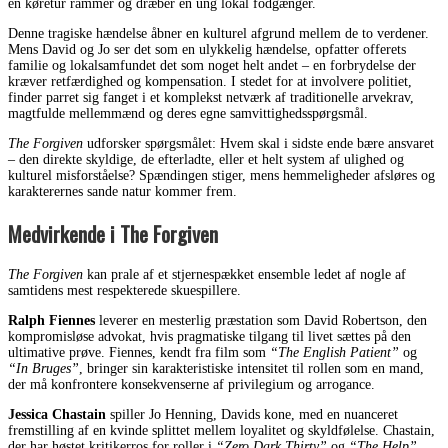
en køretur rammer og dræber en ung lokal fodgænger.
Denne tragiske hændelse åbner en kulturel afgrund mellem de to verdener.
Mens David og Jo ser det som en ulykkelig hændelse, opfatter offerets
familie og lokalsamfundet det som noget helt andet – en forbrydelse der
kræver retfærdighed og kompensation. I stedet for at involvere politiet,
finder parret sig fanget i et komplekst netværk af traditionelle arvekrav,
magtfulde mellemmænd og deres egne samvittighedsspørgsmål.
The Forgiven
udforsker spørgsmålet: Hvem skal i sidste ende bære ansvaret
– den direkte skyldige, de efterladte, eller et helt system af ulighed og
kulturel misforståelse? Spændingen stiger, mens hemmeligheder afsløres og
karakterernes sande natur kommer frem.
Medvirkende i The Forgiven
The Forgiven
kan prale af et stjernespækket ensemble ledet af nogle af
samtidens mest respekterede skuespillere.
Ralph Fiennes
leverer en mesterlig præstation som David Robertson, den
kompromisløse advokat, hvis pragmatiske tilgang til livet sættes på den
ultimative prøve. Fiennes, kendt fra film som
“The English Patient”
og
“In Bruges”
, bringer sin karakteristiske intensitet til rollen som en mand,
der må konfrontere konsekvenserne af privilegium og arrogance.
Jessica Chastain
spiller Jo Henning, Davids kone, med en nuanceret
fremstilling af en kvinde splittet mellem loyalitet og skyldfølelse. Chastain,
der har høstet kritikerros for roller i
“Zero Dark Thirty”
og
“The Help”
,