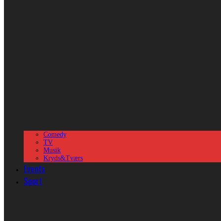
Comedy
TV
Musik
Kryds&Tværs
Events
Sport