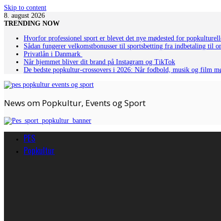
Skip to content
8. august 2026
TRENDING NOW
Hvorfor professionel sport er blevet det nye mødested for popkulturell
Sådan fungerer velkomstbonusser til sportsbetting fra indbetaling til 
Privatlån i Danmark
Når hjemmet bliver dit brand på Instagram og TikTok
De bedste popkultur-crossovers i 2026: Når fodbold, musik og film m
News om Popkultur, Events og Sport
PES
Popkultur